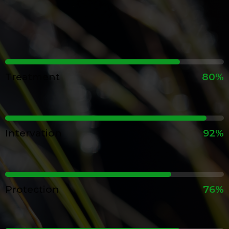
Treatment
80%
Intervation
92%
Protection
76%